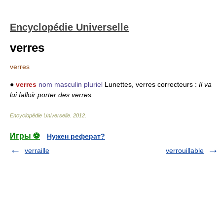
Encyclopédie Universelle
verres
verres
●
verres
nom masculin pluriel
Lunettes, verres correcteurs :
Il va
lui falloir porter des verres.
Encyclopédie Universelle
.
2012
.
Игры ⚽
Нужен реферат?
verraille
verrouillable