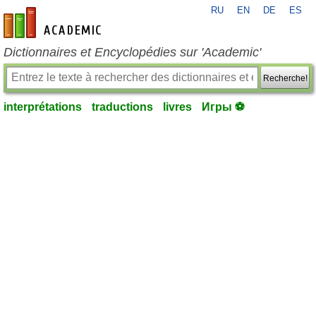
RU
EN
DE
ES
fr-academic.com
Dictionnaires et Encyclopédies sur 'Academic'
Recherche!
interprétations
traductions
livres
Игры ⚽