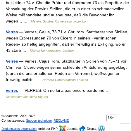
bekleidete 74 v. Chr. die Prätur und übernahm 73 als Proprätor die
Verwaltung der Provinz Sizilien, die er in einer so schmachvollen
Weise mißhandelte und ausbeutete, daß die Bewohner ihn
wegen… …
Meyers Großes Konversations-Lexikon
Verres
— Verres, Gajus, 73 71 v. Chr. röm. Statthalter von Sizilien,
wegen Erpressungen 70 von Cicero in seinen »Verrinischen
Reden« so heftig angegriffen, daß er freiwillig ins Exil ging, wo er
43 starb …
Kleines Konversations-Lexikon
Verres
— Verres, Cajus, röm. Statthalter in Sicilien von 73–71 vor
Chr., von Cicero wegen seiner schlechten Amtsführung angeklagt
(durch die uns erhaltenen Reden »in Verrem«), weßwegen er
freiwillig exilirte …
Herders Conversations-Lexikon
verres
— VERRES: On ne lui a pas encore pardonné …
Dictionnaire des idées reçues
© Academic, 2000-2026
18+
Contactez-nous:
Support technique
,
RÉCLAME
Dictionnaires exportation
, créé sur PHP,
Joomla,
Drupal,